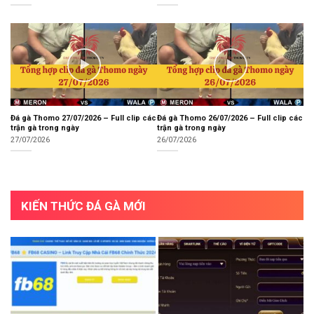
Đá gà Thomo 27/07/2026 – Full clip các
Đá gà Thomo 26/07/2026 – Full clip các
trận gà trong ngày
trận gà trong ngày
27/07/2026
26/07/2026
KIẾN THỨC ĐÁ GÀ MỚI