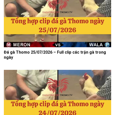
Đá gà Thomo 25/07/2026 – Full clip các trận gà trong
ngày