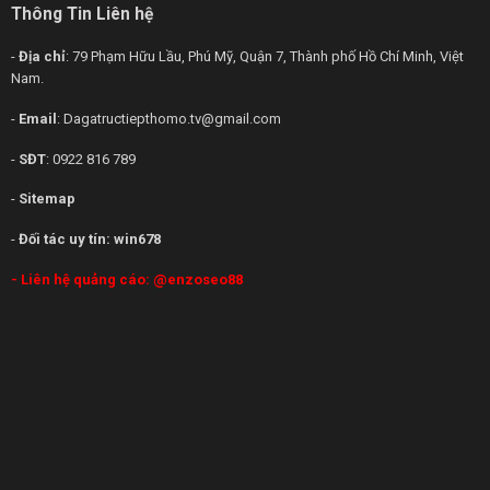
Thông Tin Liên hệ
-
Địa chỉ
: 79 Phạm Hữu Lầu, Phú Mỹ, Quận 7, Thành phố Hồ Chí Minh, Việt
Nam.
-
Email
:
Dagatructiepthomo.tv@gmail.com
-
SĐT
: 0922 816 789
-
Sitemap
-
Đối tác uy tín:
win678
- Liên hệ quảng cáo:
@enzoseo88