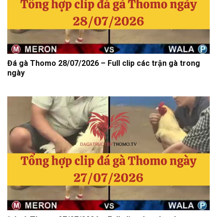
Đá gà Thomo 28/07/2026 – Full clip các trận gà trong
ngày