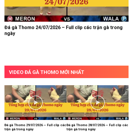
Đá gà Thomo 24/07/2026 – Full clip các trận gà trong
ngày
VIDEO ĐÁ GÀ THOMO MỚI NHẤT
Đá gà Thomo 29/07/2026 – Full clip các
Đá gà Thomo 28/07/2026 – Full clip các
trận gà trong ngày
trận gà trong ngày