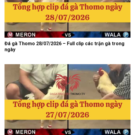
Đá gà Thomo 28/07/2026 – Full clip các trận gà trong
ngày