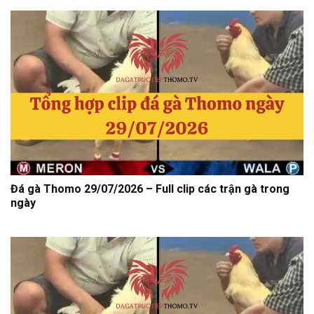
Đá gà Thomo 29/07/2026 – Full clip các trận gà trong
ngày