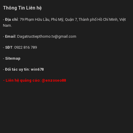
Thông Tin Liên hệ
-
Địa chỉ
: 79 Phạm Hữu Lầu, Phú Mỹ, Quận 7, Thành phố Hồ Chí Minh, Việt
Nam.
-
Email
:
Dagatructiepthomo.tv@gmail.com
-
SĐT
: 0922 816 789
-
Sitemap
-
Đối tác uy tín:
win678
- Liên hệ quảng cáo:
@enzoseo88