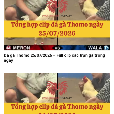
Đá gà Thomo 25/07/2026 – Full clip các trận gà trong
ngày