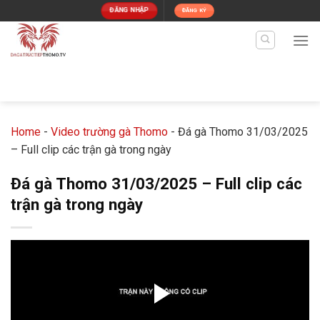
Skip
ĐĂNG NHẬP
ĐĂNG KÝ
to
content
Home
-
Video trường gà Thomo
-
Đá gà Thomo 31/03/2025
– Full clip các trận gà trong ngày
Đá gà Thomo 31/03/2025 – Full clip các
trận gà trong ngày