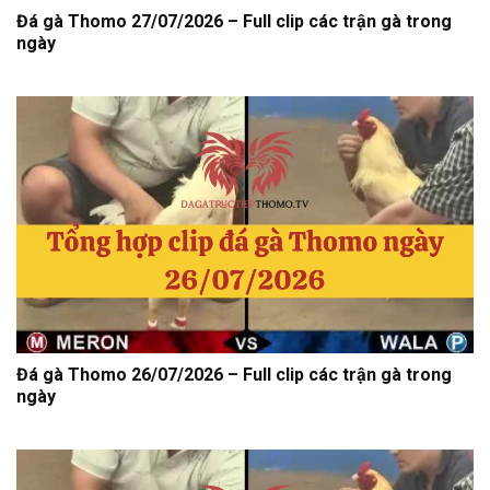
Đá gà Thomo 27/07/2026 – Full clip các trận gà trong
ngày
Đá gà Thomo 26/07/2026 – Full clip các trận gà trong
ngày