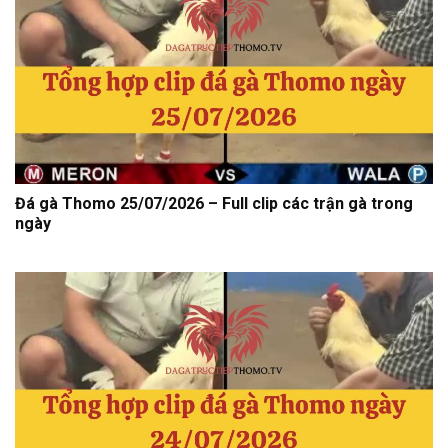
Đá gà Thomo 25/07/2026 – Full clip các trận gà trong
ngày