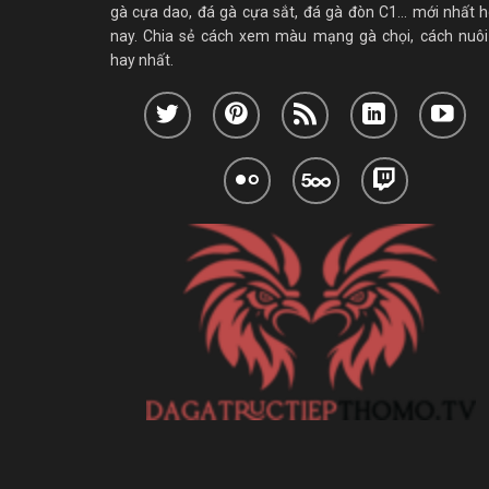
gà cựa dao, đá gà cựa sắt, đá gà đòn C1... mới nhất
nay. Chia sẻ cách xem màu mạng gà chọi, cách nuôi
hay nhất.