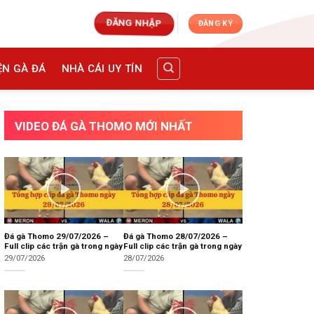
ĐĂNG NHẬP
ĐĂNG KÝ
ỆN GÀ ĐÁ
NHÀ CÁI UY TÍN
VIDEO ĐÁ GÀ THOMO MỚI NHẤT
Đá gà Thomo 29/07/2026 –
Đá gà Thomo 28/07/2026 –
Full clip các trận gà trong ngày
Full clip các trận gà trong ngày
29/07/2026
28/07/2026