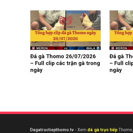
Đá gà Thomo 26/07/2026
Đá gà T
– Full clip các trận gà trong
– Full cl
ngày
ngày
Dagatructiepthomo.tv
- Xem
đá gà trực tiếp
Thomo,