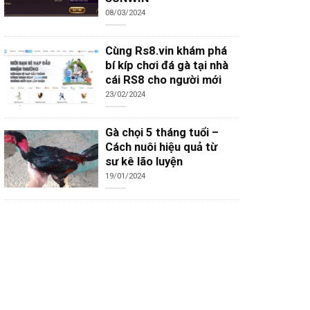
08/03/2024
Cùng Rs8.vin khám phá
bí kíp chơi đá gà tại nhà
cái RS8 cho người mới
23/02/2024
Gà chọi 5 tháng tuổi –
Cách nuôi hiệu quả từ
sư kê lão luyện
19/01/2024