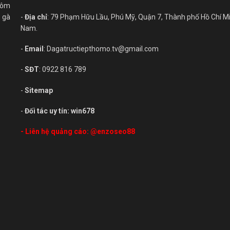
 hôm
 gà
-
Địa chỉ
: 79 Phạm Hữu Lầu, Phú Mỹ, Quận 7, Thành phố Hồ Chí Mi
Nam.
-
Email
:
Dagatructiepthomo.tv@gmail.com
-
SĐT
: 0922 816 789
-
Sitemap
-
Đối tác uy tín:
win678
- Liên hệ quảng cáo:
@enzoseo88