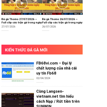
Đá gà Thomo 27/07/2026 –
Đá gà Thomo 26/07/2026 –
Full clip các trận gà trong ngày
Full clip các trận gà trong ngày
27/07/2026
26/07/2026
KIẾN THỨC ĐÁ GÀ MỚI
FB68vi.com – Đại lý
chất lượng của nhà cái
uy tín Fb68
02/04/2024
Cùng Langsen-
vietnam.net tìm hiểu
cách Nạp / Rút tiền trên
SUNWIN