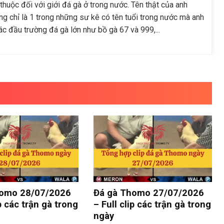
 thuộc đối với giới đá gà ở trong nước. Tên thật của anh
ng chỉ là 1 trong những sư kê có tên tuổi trong nước mà anh
các đầu trường đá gà lớn như bồ gà 67 và 999,...
homo 28/07/2026
Đá gà Thomo 27/07/2026
ip các trận gà trong
– Full clip các trận gà trong
ngày