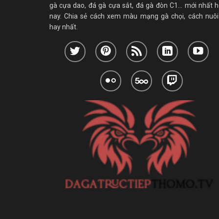
gà cựa dao, đá gà cựa sắt, đá gà đòn C1... mới nhất
nay. Chia sẻ cách xem màu mạng gà chọi, cách nuôi
hay nhất.