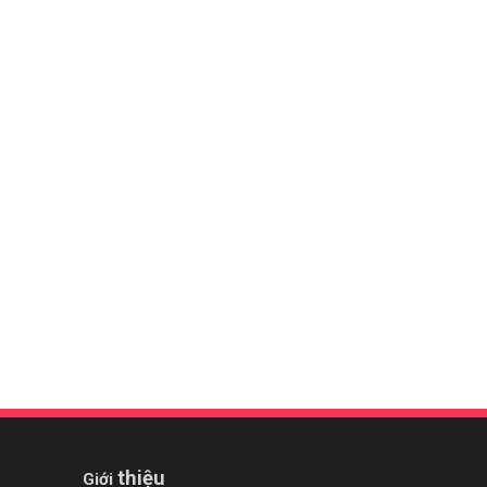
thiệu
Giới