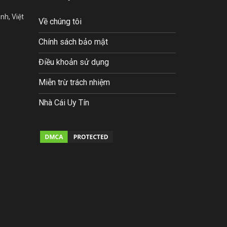
nh, Việt
Về chúng tôi
Chính sách bảo mật
Điều khoản sử dụng
Miễn trừ trách nhiệm
Nhà Cái Uy Tín