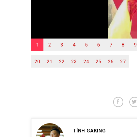
1
2
3
4
5
6
7
8
9
20
21
22
23
24
25
26
27
TÍNH GAKING