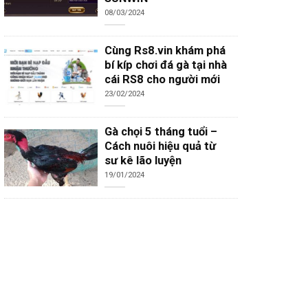
08/03/2024
Cùng Rs8.vin khám phá
bí kíp chơi đá gà tại nhà
cái RS8 cho người mới
23/02/2024
Gà chọi 5 tháng tuổi –
Cách nuôi hiệu quả từ
sư kê lão luyện
19/01/2024