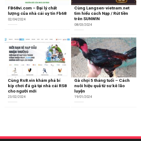
FB68vi.com – Đại lý chất
Cùng Langsen-vietnam.net
lượng của nhà cái uy tín Fb68
tìm hiểu cách Nạp / Rút tiền
trên SUNWIN
02/04/2024
08/03/2024
Cùng Rs8.vin khám phá bí
Gà chọi 5 tháng tuổi – Cách
kíp chơi đá gà tại nhà cái RS8
nuôi hiệu quả từ sư kê lão
cho người mới
luyện
23/02/2024
19/01/2024