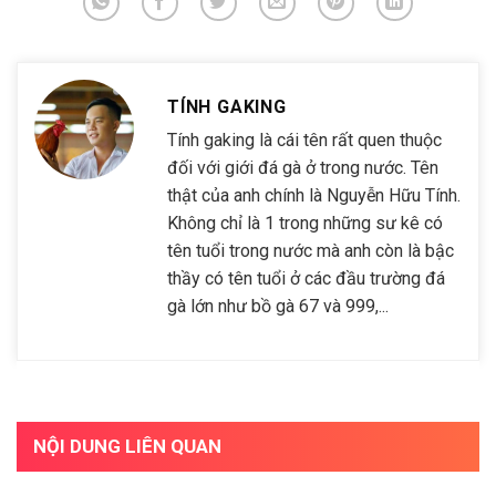
TÍNH GAKING
Tính gaking là cái tên rất quen thuộc
đối với giới đá gà ở trong nước. Tên
thật của anh chính là Nguyễn Hữu Tính.
Không chỉ là 1 trong những sư kê có
tên tuổi trong nước mà anh còn là bậc
thầy có tên tuổi ở các đầu trường đá
gà lớn như bồ gà 67 và 999,...
NỘI DUNG LIÊN QUAN