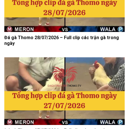
Đá gà Thomo 28/07/2026 – Full clip các trận gà trong
ngày