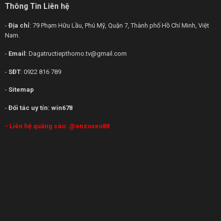
Thông Tin Liên hệ
-
Địa chỉ
: 79 Phạm Hữu Lầu, Phú Mỹ, Quận 7, Thành phố Hồ Chí Minh, Việt
Nam.
-
Email
:
Dagatructiepthomo.tv@gmail.com
-
SĐT
: 0922 816 789
-
Sitemap
-
Đối tác uy tín:
win678
- Liên hệ quảng cáo:
@enzoseo88