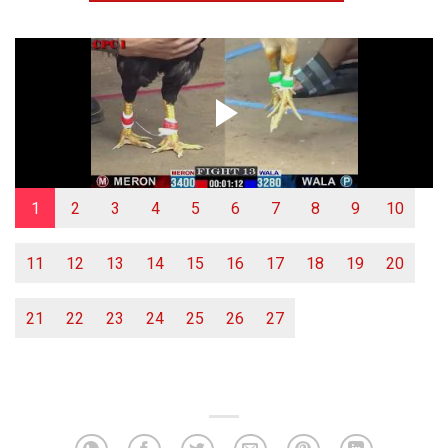
1
2
3
4
5
6
7
8
9
10
11
12
13
14
15
16
17
18
19
20
21
22
23
24
25
26
27