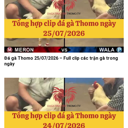
Đá gà Thomo 25/07/2026 – Full clip các trận gà trong
ngày