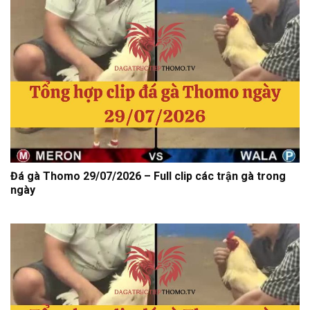
Đá gà Thomo 29/07/2026 – Full clip các trận gà trong
ngày