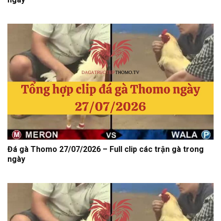
Đá gà Thomo 27/07/2026 – Full clip các trận gà trong
ngày