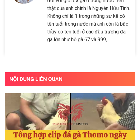
đối với giới đá gà ở trong nước. Tên
thật của anh chính là Nguyễn Hữu Tính.
Không chỉ là 1 trong những sư kê có
tên tuổi trong nước mà anh còn là bậc
thầy có tên tuổi ở các đầu trường đá
gà lớn như bồ gà 67 và 999,...
NỘI DUNG LIÊN QUAN