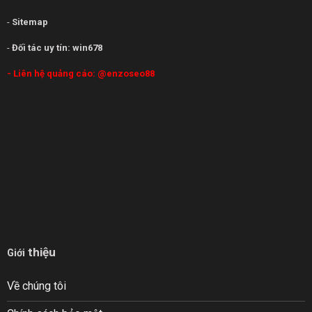
-
Sitemap
-
Đối tác uy tín:
win678
- Liên hệ quảng cáo:
@enzoseo88
thiệu
Giới
Về chúng tôi