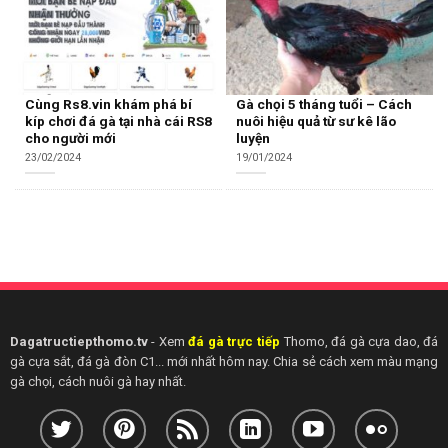
Cùng Rs8.vin khám phá bí
Gà chọi 5 tháng tuổi – Cách
kíp chơi đá gà tại nhà cái RS8
nuôi hiệu quả từ sư kê lão
cho người mới
luyện
23/02/2024
19/01/2024
Dagatructiepthomo.tv
- Xem
đá gà trực tiếp
Thomo, đá gà cựa dao, đá
gà cựa sắt, đá gà đòn C1... mới nhất hôm nay. Chia sẻ cách xem màu mạng
gà chọi, cách nuôi gà hay nhất.