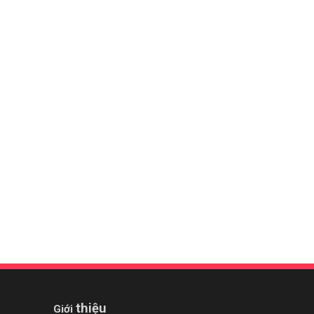
thiệu
Giới