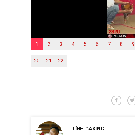
1
2
3
4
5
6
7
8
9
20
21
22
TÍNH GAKING