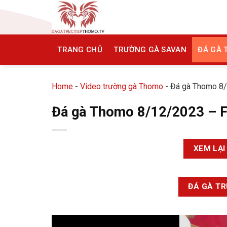
Skip
to
content
TRANG CHỦ
TRƯỜNG GÀ SAVAN
ĐÁ GÀ
Home
-
Video trường gà Thomo
-
Đá gà Thomo 8/1
Đá gà Thomo 8/12/2023 – Ful
XEM LẠI
ĐÁ GÀ TR