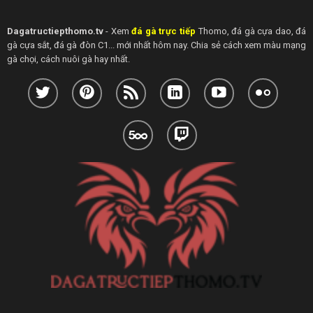
Dagatructiepthomo.tv
- Xem
đá gà trực tiếp
Thomo, đá gà cựa dao, đá
gà cựa sắt, đá gà đòn C1... mới nhất hôm nay. Chia sẻ cách xem màu mạng
gà chọi, cách nuôi gà hay nhất.