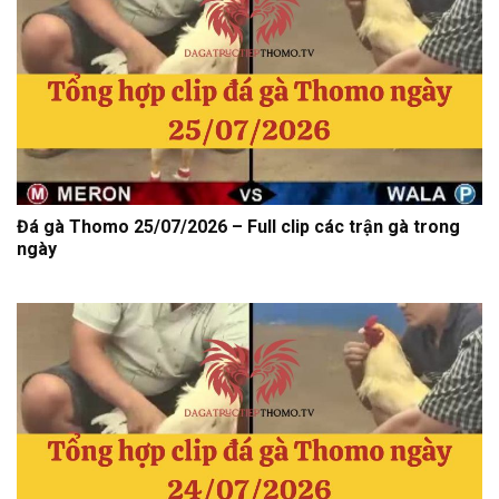
Đá gà Thomo 25/07/2026 – Full clip các trận gà trong
ngày