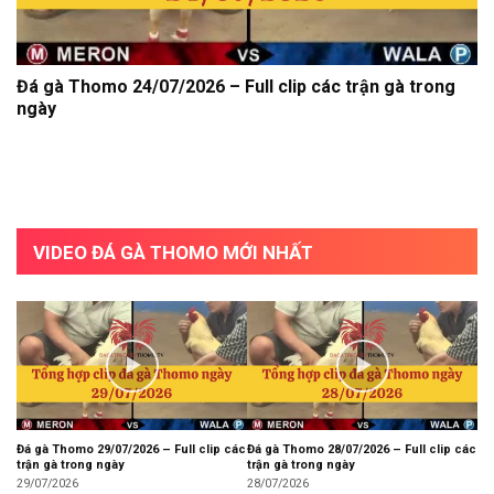
Đá gà Thomo 24/07/2026 – Full clip các trận gà trong
ngày
VIDEO ĐÁ GÀ THOMO MỚI NHẤT
Đá gà Thomo 29/07/2026 – Full clip các
Đá gà Thomo 28/07/2026 – Full clip các
trận gà trong ngày
trận gà trong ngày
29/07/2026
28/07/2026