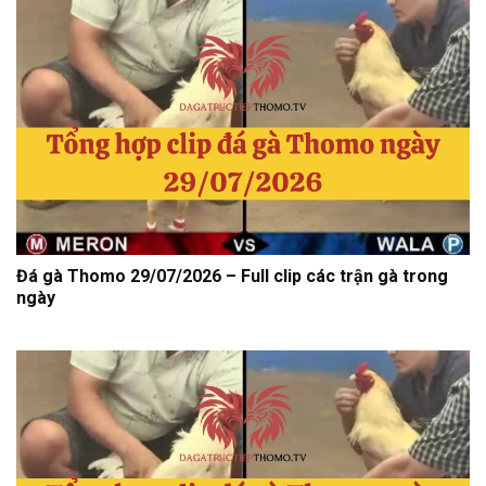
Đá gà Thomo 29/07/2026 – Full clip các trận gà trong
ngày