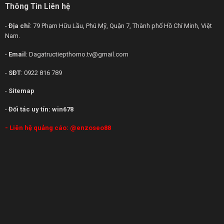
Thông Tin Liên hệ
-
Địa chỉ
: 79 Phạm Hữu Lầu, Phú Mỹ, Quận 7, Thành phố Hồ Chí Minh, Việt
Nam.
-
Email
:
Dagatructiepthomo.tv@gmail.com
-
SĐT
: 0922 816 789
-
Sitemap
-
Đối tác uy tín:
win678
- Liên hệ quảng cáo:
@enzoseo88