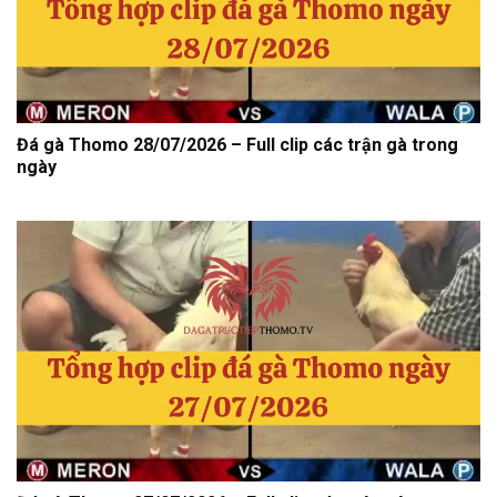
Đá gà Thomo 28/07/2026 – Full clip các trận gà trong
ngày