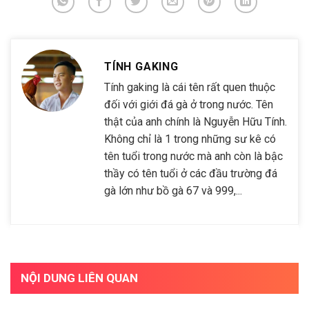
TÍNH GAKING
Tính gaking là cái tên rất quen thuộc
đối với giới đá gà ở trong nước. Tên
thật của anh chính là Nguyễn Hữu Tính.
Không chỉ là 1 trong những sư kê có
tên tuổi trong nước mà anh còn là bậc
thầy có tên tuổi ở các đầu trường đá
gà lớn như bồ gà 67 và 999,...
NỘI DUNG LIÊN QUAN