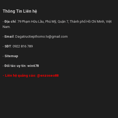
Thông Tin Liên hệ
-
Địa chỉ
: 79 Phạm Hữu Lầu, Phú Mỹ, Quận 7, Thành phố Hồ Chí Minh, Việt
Nam.
-
Email
:
Dagatructiepthomo.tv@gmail.com
-
SĐT
: 0922 816 789
-
Sitemap
-
Đối tác uy tín:
win678
- Liên hệ quảng cáo:
@enzoseo88