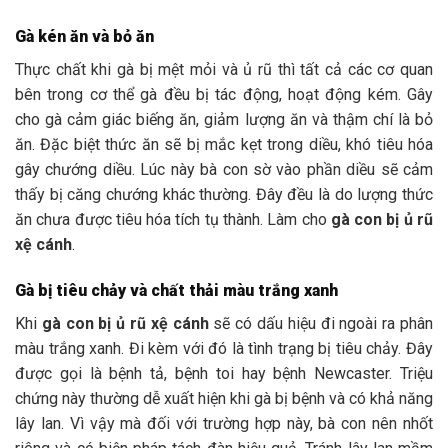
Gà kén ăn và bỏ ăn
Thực chất khi gà bị mệt mỏi và ủ rũ thì tất cả các cơ quan
bên trong cơ thể gà đều bị tác động, hoạt động kém. Gây
cho gà cảm giác biếng ăn, giảm lượng ăn và thậm chí là bỏ
ăn. Đặc biệt thức ăn sẽ bị mắc kẹt trong diều, khó tiêu hóa
gây chướng diều. Lúc này bà con sờ vào phần diều sẽ cảm
thấy bị căng chướng khác thường. Đây đều là do lượng thức
ăn chưa được tiêu hóa tích tụ thành. Làm cho
gà con bị ủ rũ
xệ cánh
.
Gà bị tiêu chảy và chất thải màu trắng xanh
Khi
gà con bị ủ rũ xệ cánh
sẽ có dấu hiệu đi ngoài ra phân
màu trắng xanh. Đi kèm với đó là tình trạng bị tiêu chảy. Đây
được gọi là bệnh tả, bệnh toi hay bệnh Newcaster. Triệu
chứng này thường dễ xuất hiện khi gà bị bệnh và có khả năng
lây lan. Vì vậy mà đối với trường hợp này, bà con nên nhốt