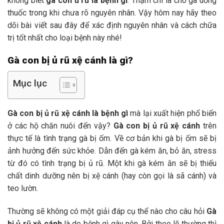
không biết
gà con ủ rũ là bệnh gì
. Thậm chí là cho gà uống
thuốc trong khi chưa rõ nguyên nhân. Vậy hôm nay hãy theo
dõi bài viết sau đây để xác định nguyên nhân và cách chữa
trị tốt nhất cho loại bệnh này nhé!
Gà con bị ủ rũ xệ cánh là gì?
Mục lục
Gà con bị ủ rũ xệ cánh là bệnh gì
mà lại xuất hiện phổ biến
ở các hộ chăn nuôi đến vậy?
Gà con bị ủ rũ xệ cánh
trên
thực tế là tình trạng gà bị ốm. Về cơ bản khi gà bị ốm sẽ bị
ảnh hưởng đến sức khỏe. Dẫn đến gà kém ăn, bỏ ăn, stress
từ đó có tình trạng bị ủ rũ. Một khi gà kém ăn sẽ bị thiếu
chất dinh dưỡng nên bị xệ cánh (hay còn gọi là sã cánh) và
teo lườn.
Thường sẽ không có một giải đáp cụ thể nào cho câu hỏi
Gà
bị ủ rũ xệ cánh
là do bệnh gì gây nên. Bởi theo lẽ thường thì