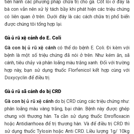
tiến hành các phương pháp chữa trị cho gà. Cốt lõi ở đây là
bà con vẫn nên xử lý tách bầy khi phát hiện các triệu chứng
có liên quan ở trên. Dưới đây là các cách chữa trị phổ biến
được chúng tôi tổng hợp lại.
Gà ủ rũ xệ cánh do E. Coli
Gà con bị ủ rũ xệ cánh
có thể do bệnh E. Coli. Đi kèm với
bệnh là một số triệu chứng đã nói ở trên. Như kém ăn, sã
cánh, tiêu chảy và phân loãng màu trắng xanh. Đối với trường
hợp này, bạn sử dụng thuốc Florfenicol kết hợp cùng với
Doxycyclin để điều trị.
Gà ủ rũ sã cánh do bị CRD
Gà con bị ủ rũ xệ cánh
do bị CRD cùng các triệu chứng như:
phân loãng màu vàng trắng, bại chân. Bệnh này được ghép
chung với thương hàn. Ta cần sử dụng thuốc Enrofloxacin
hoặc Antidiarrhoea để trị thương hàn. Và để điều trị CRD thì
sử dụng thuốc Tylosin hoặc Anti CRD. Liều lượng 1g/ 10kg