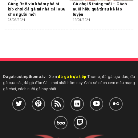
Cùng Rs8.vin khám phá bí
Gà chọi 5 tháng tuổi – Cách
kíp chơi đá gà tại nhà cái RS8
nuôi hiệu quả từ sư kê lão
cho người mới
luyện
23/02/2024
19/01/2024
Dagatructiepthomo.tv
- Xem
đá gà trực tiếp
Thomo, đá gà cựa dao, đá
gà cựa sắt, đá gà đòn C1... mới nhất hôm nay. Chia sẻ cách xem màu mạng
gà chọi, cách nuôi gà hay nhất.