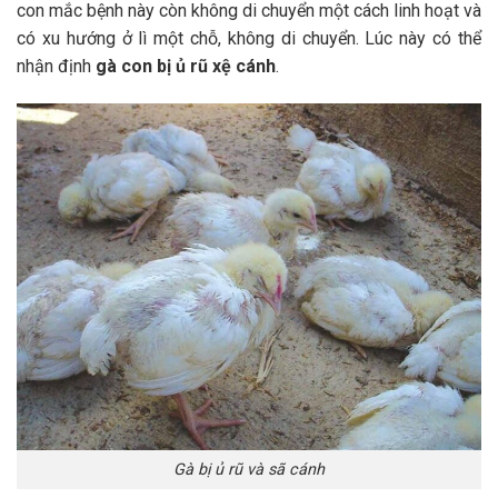
con mắc bệnh này còn không di chuyển một cách linh hoạt và
có xu hướng ở lì một chỗ, không di chuyển. Lúc này có thể
nhận định
gà con bị ủ rũ xệ cánh
.
Gà bị ủ rũ và sã cánh