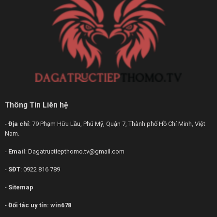
Thông Tin Liên hệ
-
Địa chỉ
: 79 Phạm Hữu Lầu, Phú Mỹ, Quận 7, Thành phố Hồ Chí Minh, Việt
Nam.
-
Email
:
Dagatructiepthomo.tv@gmail.com
-
SĐT
: 0922 816 789
-
Sitemap
-
Đối tác uy tín:
win678