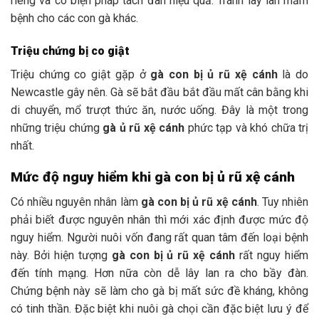
riêng và có biện pháp tách đàn hiệu quả. Tránh lây lan mầm
bệnh cho các con gà khác.
Triệu chứng bị co giật
Triệu chứng co giật gặp ở
gà con bị ủ rũ xệ cánh
là do
Newcastle gây nên. Gà sẽ bắt đầu bắt đầu mất cân bằng khi
di chuyển, mổ trượt thức ăn, nước uống. Đây là một trong
những triệu chứng
gà ủ rũ xệ cánh
phức tạp và khó chữa trị
nhất.
Mức độ nguy hiểm khi gà con bị ủ rũ xệ cánh
Có nhiều nguyên nhân làm
gà con bị ủ rũ xệ cánh
. Tuy nhiên
phải biết được nguyên nhân thì mới xác định được mức độ
nguy hiểm. Người nuôi vốn đang rất quan tâm đến loại bệnh
này. Bởi hiện tượng
gà con bị ủ rũ xệ cánh
rất nguy hiểm
đến tính mạng. Hơn nữa còn dễ lây lan ra cho bầy đàn.
Chứng bệnh này sẽ làm cho gà bị mất sức đề kháng, không
có tinh thần. Đặc biệt khi nuôi gà chọi cần đặc biệt lưu ý để