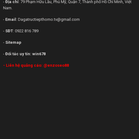
-
Địa chỉ
: 79 Phạm Hữu Lầu, Phú Mỹ, Quận 7, Thành phố Hồ Chí Minh, Việt
Nam.
-
Email
:
Dagatructiepthomo.tv@gmail.com
-
SĐT
: 0922 816 789
-
Sitemap
-
Đối tác uy tín:
win678
- Liên hệ quảng cáo:
@enzoseo88