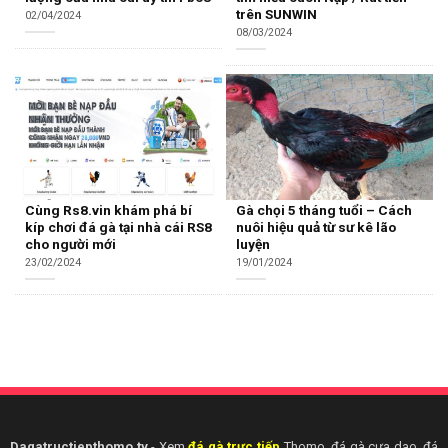
trên SUNWIN
02/04/2024
08/03/2024
Cùng Rs8.vin khám phá bí
Gà chọi 5 tháng tuổi – Cách
kíp chơi đá gà tại nhà cái RS8
nuôi hiệu quả từ sư kê lão
cho người mới
luyện
23/02/2024
19/01/2024
Dagatructiepthomo.tv
- Xem
đá gà trực tiếp
Thomo, đá gà cựa dao, đá