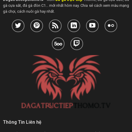
gà cựa sắt, đá gà đòn C1... mới nhất hôm nay. Chia sẻ cách xem màu mạng
gà chọi, cách nuôi gà hay nhất.
Thông Tin Liên hệ