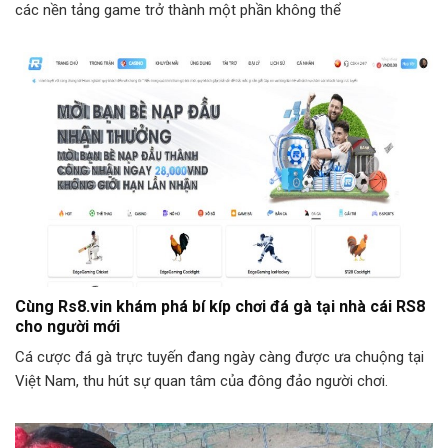
các nền tảng game trở thành một phần không thể
Cùng Rs8.vin khám phá bí kíp chơi đá gà tại nhà cái RS8
cho người mới
Cá cược đá gà trực tuyến đang ngày càng được ưa chuộng tại
Việt Nam, thu hút sự quan tâm của đông đảo người chơi.