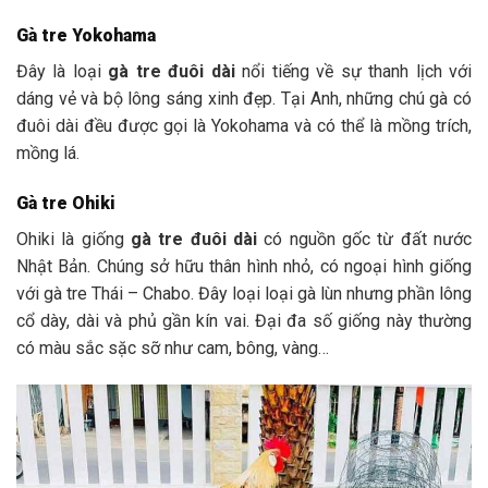
Gà tre Yokohama
Đây là loại
gà tre đuôi dài
nổi tiếng về sự thanh lịch với
dáng vẻ và bộ lông sáng xinh đẹp. Tại Anh, những chú gà có
đuôi dài đều được gọi là Yokohama và có thể là mồng trích,
mồng lá.
Gà tre Ohiki
Ohiki là giống
gà tre đuôi dài
có nguồn gốc từ đất nước
Nhật Bản. Chúng sở hữu thân hình nhỏ, có ngoại hình giống
với gà tre Thái – Chabo. Đây loại loại gà lùn nhưng phần lông
cổ dày, dài và phủ gần kín vai. Đại đa số giống này thường
có màu sắc sặc sỡ như cam, bông, vàng…