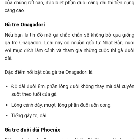
của chúng rất cao, đặc biệt phần đuôi càng dài thì tiền cũng
càng cao.
Gà tre Onagadori
Nếu bạn là tín đồ mê gà chắc chắn sẽ không bỏ qua giống
gà tre Onagadori. Loài này có nguồn gốc từ Nhật Bản, nuôi
với mục đích làm cảnh và tham gia những cuộc thi gà đuôi
dài.
Đặc điểm nổi bật của gà tre Onagadori là:
Độ dài đuôi 8m, phần lông đuôi không thay mà dài xuyên
suốt theo tuổi của gà.
Lông cánh dày, mượt, lông phần đuôi uốn cong.
Tiếng gáy to, dài.
Gà tre đuôi dài Phoenix