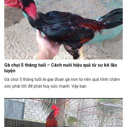
Gà chọi 5 tháng tuổi – Cách nuôi hiệu quả từ sư kê lão
luyện
Gà chọi 5 tháng tuổi là giai đoạn gà non tơ nên quá trình chăm
sóc phải tốt để phát huy sức mạnh. Vậy bạn