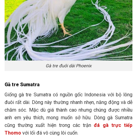
Gà tre đuôi dài Phoenix
Gà tre Sumatra
Giống gà tre Sumatra có nguồn gốc Indonesia với bộ lông
đuôi rất dài. Dòng này thường nhanh nhẹn, năng động và dễ
chăm sóc. Mặc dù giá thành cao nhưng chúng được nhiều
anh em yêu thích, mong muốn sở hữu. Dòng gà Sumatra
cũng thường xuất hiện trong các trận
đá gà trực tiếp
Thomo
với lối đá vô cùng lôi cuốn.