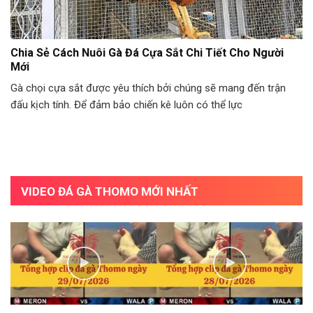
Chia Sẻ Cách Nuôi Gà Đá Cựa Sắt Chi Tiết Cho Người
Mới
Gà chọi cựa sắt được yêu thích bởi chúng sẽ mang đến trận
đấu kịch tính. Để đảm bảo chiến kê luôn có thể lực
VIDEO ĐÁ GÀ THOMO MỚI NHẤT