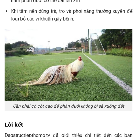
năm phần đuôi có thể dài lên 2m.
Khi tắm nên dùng trà, tro và phơi nắng thường xuyên để
loại bỏ các vi khuẩn gây bệnh.
Cần phải có cột cao để phần đuôi không bị sà xuống đất
Lời kết
Dagatructiepthomo.tv đã giới thiệu chi tiết đến các bạn