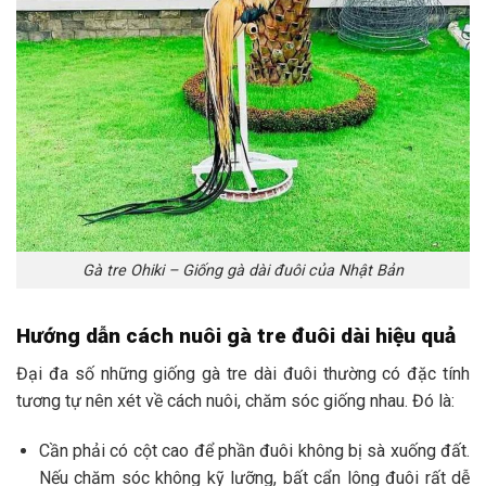
Gà tre Ohiki – Giống gà dài đuôi của Nhật Bản
Hướng dẫn cách nuôi gà tre đuôi dài hiệu quả
Đại đa số những giống gà tre dài đuôi thường có đặc tính
tương tự nên xét về cách nuôi, chăm sóc giống nhau. Đó là:
Cần phải có cột cao để phần đuôi không bị sà xuống đất.
Nếu chăm sóc không kỹ lưỡng, bất cẩn lông đuôi rất dễ