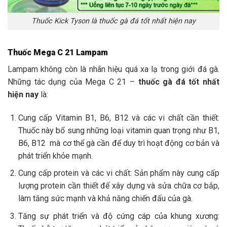
Thuốc Kick Tyson là thuốc gà đá tốt nhất hiện nay
Thuốc Mega C 21 Lampam
Lampam không còn là nhãn hiệu quá xa lạ trong giới đá gà.
Những tác dụng của Mega C 21 –
thuốc gà đá tốt nhất
hiện nay
là:
Cung cấp Vitamin B1, B6, B12 và các vi chất cần thiết:
Thuốc này bổ sung những loại vitamin quan trọng như B1,
B6, B12 mà cơ thể gà cần để duy trì hoạt động cơ bản và
phát triển khỏe mạnh.
Cung cấp protein và các vi chất: Sản phẩm này cung cấp
lượng protein cần thiết để xây dựng và sửa chữa cơ bắp,
làm tăng sức mạnh và khả năng chiến đấu của gà.
Tăng sự phát triển và độ cứng cáp của khung xương: