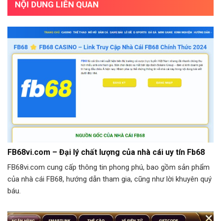
NỘI DUNG LIÊN QUAN
FB68vi.com – Đại lý chất lượng của nhà cái uy tín Fb68
FB68vi.com cung cấp thông tin phong phú, bao gồm sản phẩm
của nhà cái FB68, hướng dẫn tham gia, cũng như lời khuyên quý
báu.