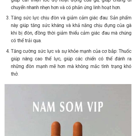
chuyển nhanh nhẹn hơn và có phản ứng linh hoạt hơn.
Tăng sức lực chịu đòn và giảm cảm giác đau: Sản phẩm
này giúp tăng sức kháng và khả năng chịu đựng của gà
khi bị đòn, đồng thời giảm thiểu cảm giác đau mà chúng
có thể trải qua.
Tăng cường sức lực và sự khỏe mạnh của cơ bắp: Thuốc
giúp nâng cao thể lực, giúp các chiến có thể đánh ra
những đòn mạnh mẽ hơn mà không mắc tình trạng khó
thở.