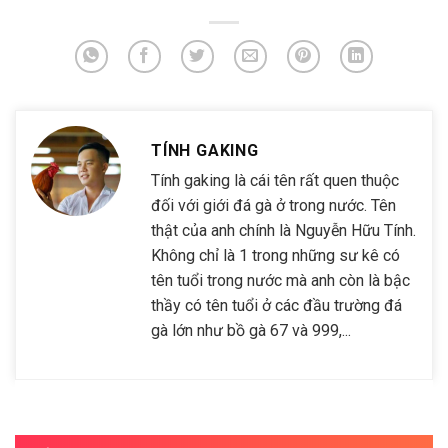
TÍNH GAKING
Tính gaking là cái tên rất quen thuộc
đối với giới đá gà ở trong nước. Tên
thật của anh chính là Nguyễn Hữu Tính.
Không chỉ là 1 trong những sư kê có
tên tuổi trong nước mà anh còn là bậc
thầy có tên tuổi ở các đầu trường đá
gà lớn như bồ gà 67 và 999,...