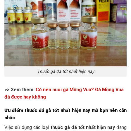
Thuốc gà đá tốt nhất hiện nay
>> Xem thêm:
Có nên nuôi gà Mồng Vua? Gà Mồng Vua
đá được hay không
Ưu điểm thuốc đá gà tốt nhất hiện nay mà bạn nên cân
nhắc
Việc sử dụng các loại
thuốc gà đá tốt nhất hiện nay
đang