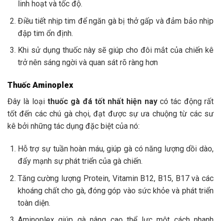
linh hoạt và tốc độ.
Điều tiết nhịp tim để ngăn gà bị thở gấp và đảm bảo nhịp
đập tim ổn định.
Khi sử dụng thuốc này sẽ giúp cho đôi mắt của chiến kê
trở nên sáng ngời và quan sát rõ ràng hơn
Thuốc Aminoplex
Đây là loại
thuốc gà đá tốt nhất hiện nay
có tác động rất
tốt đến các chú gà chọi, đạt được sự ưa chuộng từ các sư
kê bởi những tác dụng đặc biệt của nó:
Hỗ trợ sự tuần hoàn máu, giúp gà có năng lượng dồi dào,
đẩy mạnh sự phát triển của gà chiến.
Tăng cường lượng Protein, Vitamin B12, B15, B17 và các
khoáng chất cho gà, đóng góp vào sức khỏe và phát triển
toàn diện.
Aminoplex giúp gà nâng cao thể lực một cách nhanh