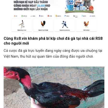
Cùng Rs8.vin khám phá bí kíp chơi đá gà tại nhà cái RS8
cho người mới
Cá cược đá gà trực tuyến đang ngày càng được ưa chuộng tại
Việt Nam, thu hút sự quan tâm của đông đảo người chơi.