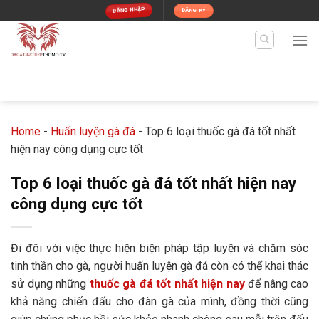
Skip
ĐĂNG NHẬP
ĐĂNG KÝ
to
content
Home
-
Huấn luyện gà đá
-
Top 6 loại thuốc gà đá tốt nhất
hiện nay công dụng cực tốt
Top 6 loại thuốc gà đá tốt nhất hiện nay
công dụng cực tốt
Đi đôi với việc thực hiện biện pháp tập luyện và chăm sóc
tinh thần cho gà, người huấn luyện gà đá còn có thể khai thác
sử dụng những
thuốc gà đá tốt nhất hiện nay
để nâng cao
khả năng chiến đấu cho đàn gà của mình, đồng thời cũng