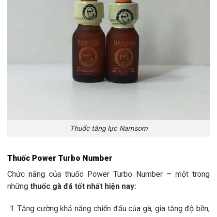
Thuốc tăng lực Namsom
Thuốc Power Turbo Number
Chức năng của thuốc Power Turbo Number – một trong
những
thuốc gà đá tốt nhất hiện nay:
Tăng cường khả năng chiến đấu của gà; gia tăng độ bền,