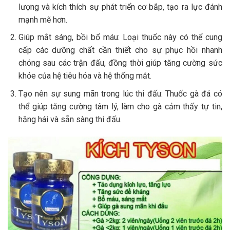
lượng và kích thích sự phát triển cơ bắp, tạo ra lực đánh
mạnh mẽ hơn.
Giúp mắt sáng, bồi bổ máu: Loại thuốc này có thể cung
cấp các dưỡng chất cần thiết cho sự phục hồi nhanh
chóng sau các trận đấu, đồng thời giúp tăng cường sức
khỏe của hệ tiêu hóa và hệ thống mắt.
Tạo nên sự sung mãn trong lúc thi đấu: Thuốc gà đá có
thể giúp tăng cường tâm lý, làm cho gà cảm thấy tự tin,
hăng hái và sẵn sàng thi đấu.