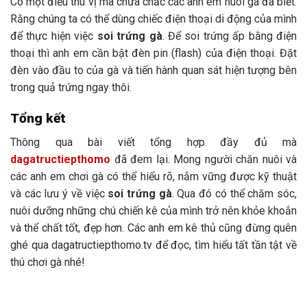
Có một điều thú vị mà chưa chắc các anh em nuôi gà đã biết.
Rằng chúng ta có thể dùng chiếc điện thoại di động của mình
để thực hiện việc
soi trứng gà
. Để soi trứng ấp bằng điện
thoại thì anh em cần bật đèn pin (flash) của điện thoại. Đặt
đèn vào đầu to của gà và tiến hành quan sát hiện tượng bên
trong quả trứng ngay thôi.
Tổng kết
Thông qua bài viết tổng hợp đầy đủ mà
dagatructiepthomo
đã đem lại. Mong người chăn nuôi và
các anh em chơi gà có thể hiểu rõ, nắm vững được kỹ thuật
và các lưu ý về việc
soi trứng gà
. Qua đó có thể chăm sóc,
nuôi dưỡng những chú chiến kê của mình trở nên khỏe khoắn
và thể chất tốt, đẹp hơn. Các anh em kê thủ cũng đừng quên
ghé qua dagatructiepthomo.tv để đọc, tìm hiểu tất tần tật về
thú chơi gà nhé!