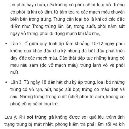
có phôi hay chưa, nếu không có phôi sẽ bị loại bỏ. Trứng
có phôi là khi có tâm, từ tâm tỏa ra các mạch máu chuyển
biến bên trong trứng. Trứng cần loại bỏ là khi có các đặc
điểm như: Tròng trứng lẫn lộn, trong suốt, phôi nằm sát
ngày vỏ trứng, phôi di động mạnh khi lắc nhẹ,….
Lần 2: Ở giữa quy trình ấp tầm khoảng 10-12 ngày phôi
không quá khác đầu chu kỳ nhưng đã bắt đầu phát triển
dày đặc các mạch máu. Đào thải tiếp tục những trứng có
màu nâu sẫm (do vỡ mạch máu), trứng lạnh vỏ và phôi
mất.
Lần 3: Từ ngày 18 đến hết chu kỳ ấp trứng, loại bỏ những
trứng có vỏ rạn, nứt, hoặc sùi bọt, trứng có màu đen và
nâu. Những trứng trong suốt (chết phôi từ sớm, không có
phôi) cũng sẽ bị loại trừ.
Lưu ý: Khi
soi trứng gà
không được soi quá lâu, tránh tình
trạng trứng bị mất nhiệt, phòng kiểm tra phải ấm, tối và kín