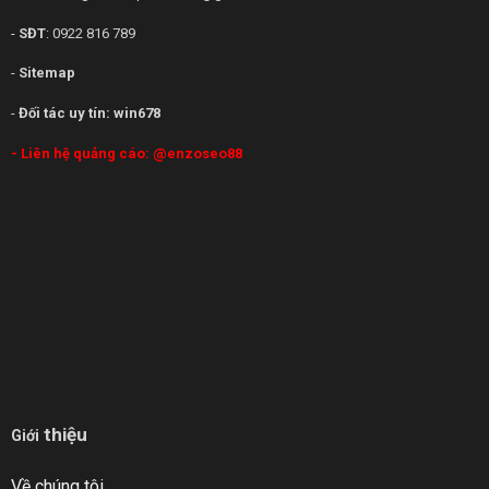
-
SĐT
: 0922 816 789
-
Sitemap
-
Đối tác uy tín:
win678
- Liên hệ quảng cáo:
@enzoseo88
thiệu
Giới
Về chúng tôi