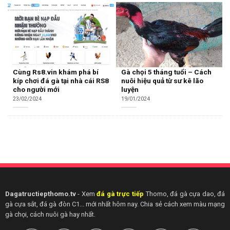
Cùng Rs8.vin khám phá bí
Gà chọi 5 tháng tuổi – Cách
kíp chơi đá gà tại nhà cái RS8
nuôi hiệu quả từ sư kê lão
cho người mới
luyện
23/02/2024
19/01/2024
Dagatructiepthomo.tv
- Xem
đá gà trực tiếp
Thomo, đá gà cựa dao, đá
gà cựa sắt, đá gà đòn C1... mới nhất hôm nay. Chia sẻ cách xem màu mạng
gà chọi, cách nuôi gà hay nhất.